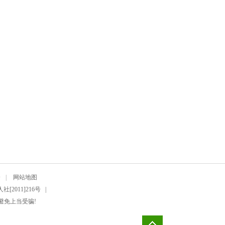
介
|
网站地图
2011]216号 |
避免上当受骗!