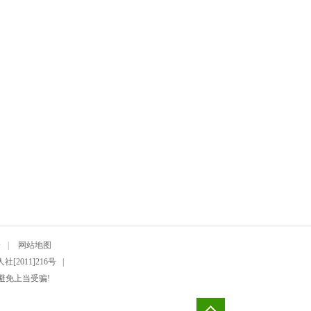
介
|
网站地图
2011]216号 |
避免上当受骗!